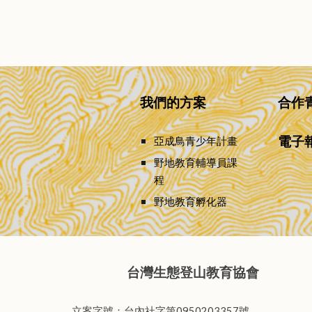
我們的方案
合作
電子
亞成鳥青少年計
畫
野地教育輔導員課
程
野地教育孵化器
台灣生態登山教育協會
立案字號：台內社字第0950203357號