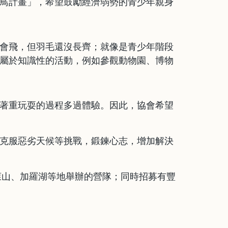
鳥計畫」，希望鼓勵經濟弱勢的青少年親身
會飛，但羽毛還沒長齊；就像是青少年階段
屬於知識性的活動，例如參觀動物園、博物
著重玩耍的過程多過體驗。因此，協會希望
克服惡劣天候等挑戰，鍛鍊心志，增加解決
萊山、加羅湖等地舉辦的營隊；同時招募有豐