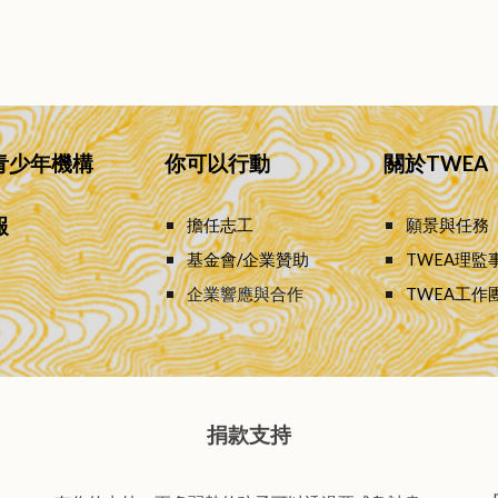
青少年機構
你可以行動
關於TWEA
報
擔任志工
願景與
任務
基金會/企業贊助
TWEA理監
企業響應與合作
TWEA工作
捐款支持