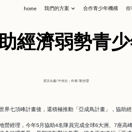
我們的方案
合作青少年機構
你
home
ip to main content
Skip to navigat
 助經濟弱勢青
原文出處/
中央社
；作者/
劉光瑩
世界七頂峰計畫後，還積極推動「亞成鳥計畫」，協助經
地營經理，今年5月協助4名隊員完成全球6大洲、7座高