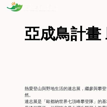
Sk
亞成鳥計畫
熱愛登山與野地生活的連志展，繼參與攀登
然。
連志展是「歐都納世界七頂峰攀登隊」的基